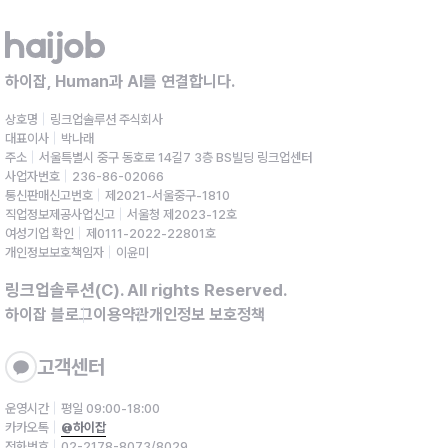
하이잡, Human과 AI를 연결합니다.
상호명
링크업솔루션 주식회사
대표이사
박나래
주소
서울특별시 중구 동호로 14길7 3층 BS빌딩 링크업센터
사업자번호
236-86-02066
통신판매신고번호
제2021-서울중구-1810
직업정보제공사업신고
서울청 제2023-12호
여성기업 확인
제0111-2022-22801호
개인정보보호책임자
이윤미
링크업솔루션(C). All rights Reserved.
하이잡 블로그
이용약관
개인정보 보호정책
고객센터
운영시간
평일 09:00-18:00
카카오톡
@하이잡
전화번호
02-2178-8073/8029