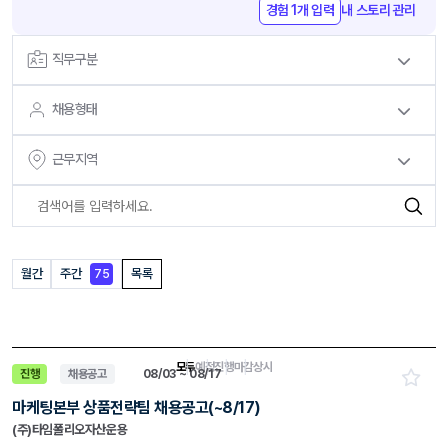
경험 1개 입력
내 스토리 관리
직무구분
채용형태
근무지역
월간
주간
목록
75
모두
예정
진행
마감
상시
진행
채용공고
08/03 ~ 08/17
마케팅본부 상품전략팀 채용공고(~8/17)
(주)타임폴리오자산운용