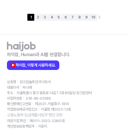
1
2
3
4
5
6
7
8
9
10
하이잡, Human과 AI를 연결합니다.
하이잡, 이렇게 사용하세요.
상호명
링크업솔루션 주식회사
대표이사
박나래
주소
서울특별시 중구 동호로 14길7 3층 BS빌딩 링크업센터
사업자번호
236-86-02066
통신판매신고번호
제2021-서울중구-1810
직업정보제공사업신고
서울청 제2023-12호
고용노동부 임금체불사업주 명단 조회
여성기업 확인
제0111-2022-22801호
개인정보보호책임자
이윤미