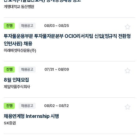
계명대학교 동산병원
진행
채용공고
08/03 ~ 08/25
투자풀운용부문 투자풀자문본부 OCIO리서치팀 신입(정규직 전환형
인턴사원) 채용
미래에셋자산운용(주)
진행
채용공고
07/31 ~ 08/09
8월 인재모집
제일약품주식회사
진행
채용공고
08/02 ~ 08/12
채용연계형 Internship 시행
SK증권