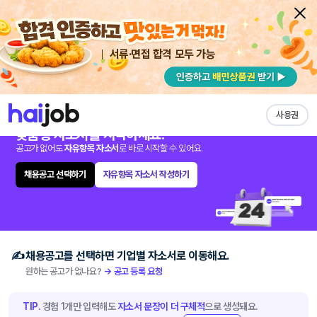
서류·면접 합격 모두 가능
채용공고 자소서
자유항목 자소서
내 작성목록
채용공고 계속 업데이트 중
채용공고를 선택
해
사용권
맞춤형 자소서를 시작하세요.
공고가 없어도
자유항목 자소서
로 바로 시작할 수 있어요.
채용공고 선택하기
자유항목 자소서 작성하기
채용공고를 선택하면 기업별 자소서로 이동해요.
원하는 공고가 없나요?
→ 공고 등록 요청
TIP.
경험 1개만 입력해도
자소서 문장이 더 구체적
으로 생성돼요.