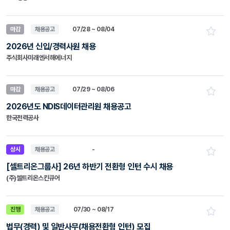
마감
채용공고
07/28 ~ 08/04
2026년 신입/경력사원 채용
주식회사미래엔서해에너지
마감
채용공고
07/29 ~ 08/06
2026년도 NDIS데이터관리원 채용공고
한국전력공사
상시
채용공고
-
[셀트리온그룹사] 26년 하반기 전환형 인턴 수시 채용
(주)셀트리온스킨큐어
진행
채용공고
07/30 ~ 08/17
법무(경력) 및 일반사무(채용전환형 인턴) 모집