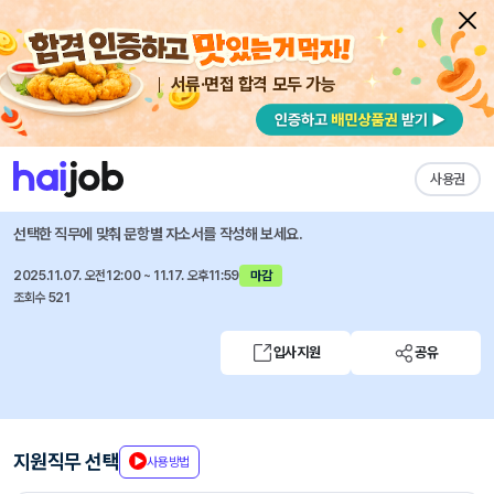
서류·면접 합격 모두 가능
채용공고 자소서
자유항목 자소서
내 작성목록
스노우
즐겨찾기
사용권
[SNOW] 12월 전분야 체험형 인턴 - 2차
선택한 직무에 맞춰 문항별 자소서를 작성해 보세요.
2025.11.07. 오전12:00 ~ 11.17. 오후11:59
마감
조회수 521
입사지원
공유
지원직무 선택
사용방법