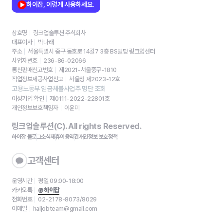
하이잡, 이렇게 사용하세요.
상호명
링크업솔루션 주식회사
대표이사
박나래
주소
서울특별시 중구 동호로 14길7 3층 BS빌딩 링크업센터
사업자번호
236-86-02066
통신판매신고번호
제2021-서울중구-1810
직업정보제공사업신고
서울청 제2023-12호
고용노동부 임금체불사업주 명단 조회
여성기업 확인
제0111-2022-22801호
개인정보보호책임자
이윤미
링크업솔루션(C). All rights Reserved.
하이잡 블로그
소식
제휴
이용약관
개인정보 보호정책
고객센터
운영시간
평일 09:00-18:00
카카오톡
@하이잡
전화번호
02-2178-8073/8029
이메일
haijobteam@gmail.com