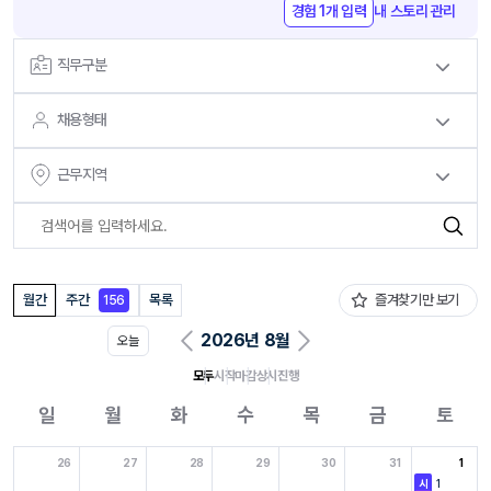
경험 1개 입력
내 스토리 관리
직무구분
채용형태
근무지역
월간
주간
목록
즐겨찾기만 보기
156
2026년 8월
오늘
모두
시작
마감
상시
진행
일
월
화
수
목
금
토
26
27
28
29
30
31
1
1