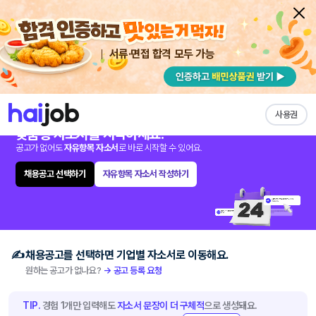
서류·면접 합격 모두 가능
채용공고 자소서
자유항목 자소서
내 작성목록
채용공고 계속 업데이트 중
채용공고를 선택
해
사용권
맞춤형 자소서를 시작하세요.
공고가 없어도
자유항목 자소서
로 바로 시작할 수 있어요.
채용공고 선택하기
자유항목 자소서 작성하기
채용공고를 선택하면 기업별 자소서로 이동해요.
원하는 공고가 없나요?
→ 공고 등록 요청
TIP.
경험 1개만 입력해도
자소서 문장이 더 구체적
으로 생성돼요.