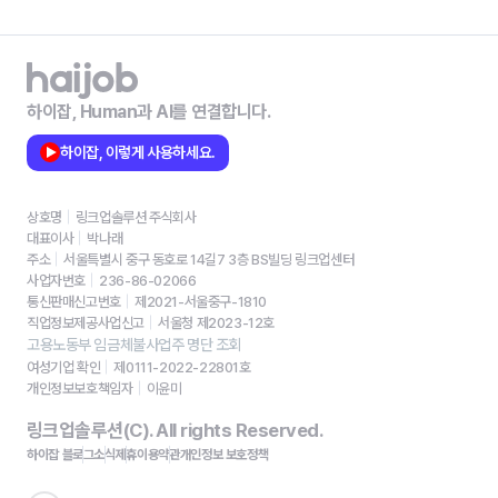
하이잡, Human과 AI를 연결합니다.
하이잡, 이렇게 사용하세요.
상호명
링크업솔루션 주식회사
대표이사
박나래
주소
서울특별시 중구 동호로 14길7 3층 BS빌딩 링크업센터
사업자번호
236-86-02066
통신판매신고번호
제2021-서울중구-1810
직업정보제공사업신고
서울청 제2023-12호
고용노동부 임금체불사업주 명단 조회
여성기업 확인
제0111-2022-22801호
개인정보보호책임자
이윤미
링크업솔루션(C). All rights Reserved.
하이잡 블로그
소식
제휴
이용약관
개인정보 보호정책