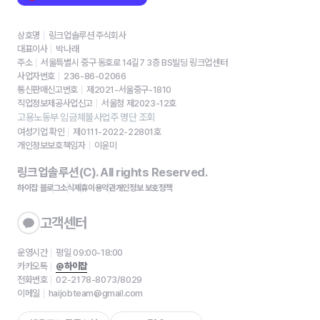
상호명
링크업솔루션 주식회사
대표이사
박나래
주소
서울특별시 중구 동호로 14길7 3층 BS빌딩 링크업센터
사업자번호
236-86-02066
통신판매신고번호
제2021-서울중구-1810
직업정보제공사업신고
서울청 제2023-12호
고용노동부 임금체불사업주 명단 조회
여성기업 확인
제0111-2022-22801호
개인정보보호책임자
이윤미
링크업솔루션(C). All rights Reserved.
하이잡 블로그
소식
제휴
이용약관
개인정보 보호정책
고객센터
운영시간
평일 09:00-18:00
카카오톡
@하이잡
전화번호
02-2178-8073/8029
이메일
haijobteam@gmail.com