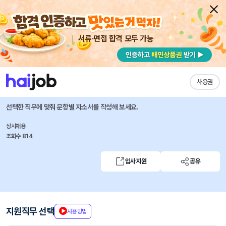
서류·면접 합격 모두 가능
채용공고 자소서
자유항목 자소서
내 작성목록
NHN CLOUD
즐겨찾기
사용권
스토리지 엔진 개발
선택한 직무에 맞춰 문항별 자소서를 작성해 보세요.
상시채용
조회수 814
입사지원
공유
지원직무 선택
사용방법