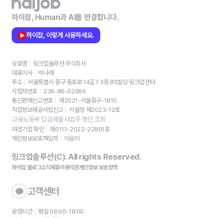
하이잡, Human과 AI를 연결합니다.
하이잡, 이렇게 사용하세요.
상호명
링크업솔루션 주식회사
대표이사
박나래
주소
서울특별시 중구 동호로 14길7 3층 BS빌딩 링크업센터
사업자번호
236-86-02066
통신판매신고번호
제2021-서울중구-1810
직업정보제공사업신고
서울청 제2023-12호
고용노동부 임금체불사업주 명단 조회
여성기업 확인
제0111-2022-22801호
개인정보보호책임자
이윤미
링크업솔루션(C). All rights Reserved.
하이잡 블로그
소식
제휴
이용약관
개인정보 보호정책
고객센터
운영시간
평일 09:00-18:00