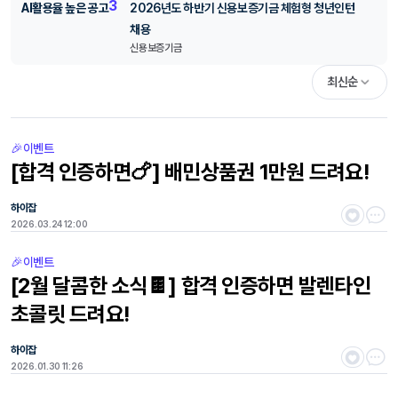
3
AI활용율 높은 공고
2026년도 하반기 신용보증기금 체험형 청년인턴
채용
신용보증기금
최신순
🎉이벤트
[합격 인증하면🍗] 배민상품권 1만원 드려요!
하이잡
2026.03.24 12:00
🎉이벤트
[2월 달콤한 소식🍫] 합격 인증하면 발렌타인
초콜릿 드려요!
하이잡
2026.01.30 11:26