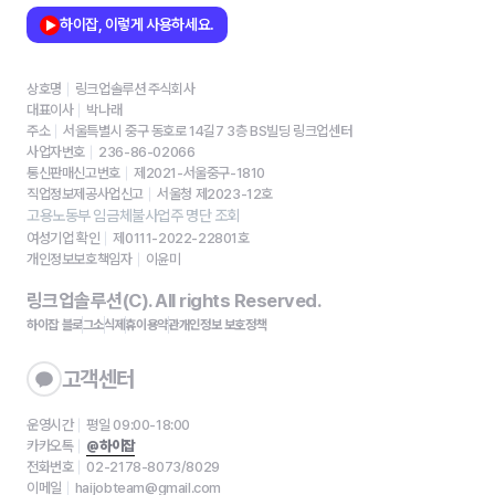
하이잡, 이렇게 사용하세요.
상호명
링크업솔루션 주식회사
대표이사
박나래
주소
서울특별시 중구 동호로 14길7 3층 BS빌딩 링크업센터
사업자번호
236-86-02066
통신판매신고번호
제2021-서울중구-1810
직업정보제공사업신고
서울청 제2023-12호
고용노동부 임금체불사업주 명단 조회
여성기업 확인
제0111-2022-22801호
개인정보보호책임자
이윤미
링크업솔루션(C). All rights Reserved.
하이잡 블로그
소식
제휴
이용약관
개인정보 보호정책
고객센터
운영시간
평일 09:00-18:00
카카오톡
@하이잡
전화번호
02-2178-8073/8029
이메일
haijobteam@gmail.com