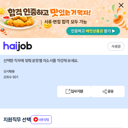
서류·면접 합격 모두 가능
채용공고 자소서
자유항목 자소서
내 작성목록
토스뱅크
즐겨찾기
사용권
STR Monitoring Specialist
선택한 직무에 맞춰 문항별 자소서를 작성해 보세요.
상시채용
조회수 501
입사지원
공유
지원직무 선택
사용방법