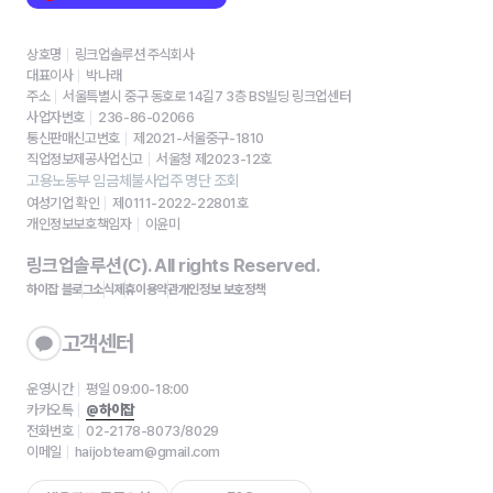
상호명
링크업솔루션 주식회사
대표이사
박나래
주소
서울특별시 중구 동호로 14길7 3층 BS빌딩 링크업센터
사업자번호
236-86-02066
통신판매신고번호
제2021-서울중구-1810
직업정보제공사업신고
서울청 제2023-12호
고용노동부 임금체불사업주 명단 조회
여성기업 확인
제0111-2022-22801호
개인정보보호책임자
이윤미
링크업솔루션(C). All rights Reserved.
하이잡 블로그
소식
제휴
이용약관
개인정보 보호정책
고객센터
운영시간
평일 09:00-18:00
카카오톡
@하이잡
전화번호
02-2178-8073/8029
이메일
haijobteam@gmail.com