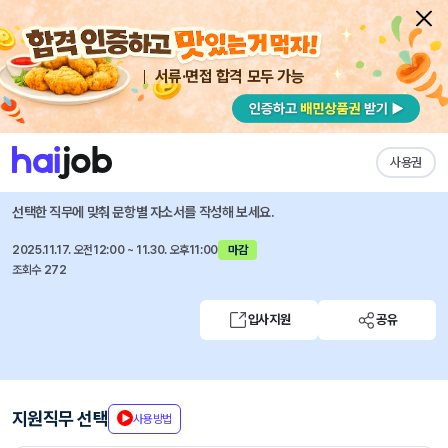
서류·면접 합격 모두 가능
채용공고 자소서
자유항목 자소서
내 작성목록
LX인터내셔널
즐겨찾기
사용권
Business Academy 7기 참가자 모집
선택한 직무에 맞춰 문항별 자소서를 작성해 보세요.
2025.11.17. 오전12:00 ~ 11.30. 오후11:00
마감
조회수 272
입사지원
공유
지원직무 선택
사용방법