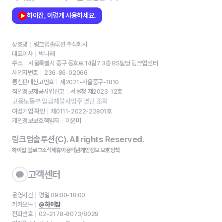
하이잡, 이렇게 사용하세요.
상호명
링크업솔루션 주식회사
대표이사
박나래
주소
서울특별시 중구 동호로 14길7 3층 BS빌딩 링크업센터
사업자번호
236-86-02066
통신판매신고번호
제2021-서울중구-1810
직업정보제공사업신고
서울청 제2023-12호
고용노동부 임금체불사업주 명단 조회
여성기업 확인
제0111-2022-22801호
개인정보보호책임자
이윤미
링크업솔루션(C). All rights Reserved.
하이잡 블로그
소식
제휴
이용약관
개인정보 보호정책
고객센터
운영시간
평일 09:00-18:00
카카오톡
@하이잡
전화번호
02-2178-8073/8029