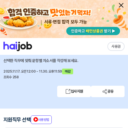
서류·면접 합격 모두 가능
채용공고 자소서
자유항목 자소서
내 작성목록
매일경제TV
즐겨찾기
사용권
방송기술팀 기술감독 채용
선택한 직무에 맞춰 문항별 자소서를 작성해 보세요.
2025.11.17. 오전12:00 ~ 11.30. 오후11:59
마감
조회수 258
입사지원
공유
지원직무 선택
사용방법