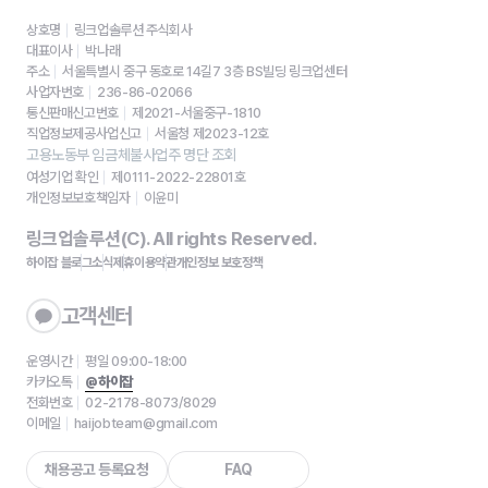
상호명
링크업솔루션 주식회사
대표이사
박나래
주소
서울특별시 중구 동호로 14길7 3층 BS빌딩 링크업센터
사업자번호
236-86-02066
통신판매신고번호
제2021-서울중구-1810
직업정보제공사업신고
서울청 제2023-12호
고용노동부 임금체불사업주 명단 조회
여성기업 확인
제0111-2022-22801호
개인정보보호책임자
이윤미
링크업솔루션(C). All rights Reserved.
하이잡 블로그
소식
제휴
이용약관
개인정보 보호정책
고객센터
운영시간
평일 09:00-18:00
카카오톡
@하이잡
전화번호
02-2178-8073/8029
이메일
haijobteam@gmail.com
채용공고 등록요청
FAQ