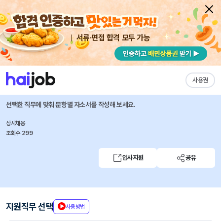
서류·면접 합격 모두 가능
채용공고 자소서
자유항목 자소서
내 작성목록
넥스트챕터
즐겨찾기
사용권
[인턴] Finance Manager Intern (재무 인턴)
선택한 직무에 맞춰 문항별 자소서를 작성해 보세요.
상시채용
조회수 299
입사지원
공유
지원직무 선택
사용방법