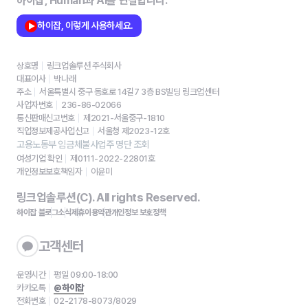
하이잡, Human과 AI를 연결합니다.
하이잡, 이렇게 사용하세요.
상호명
링크업솔루션 주식회사
대표이사
박나래
주소
서울특별시 중구 동호로 14길7 3층 BS빌딩 링크업센터
사업자번호
236-86-02066
통신판매신고번호
제2021-서울중구-1810
직업정보제공사업신고
서울청 제2023-12호
고용노동부 임금체불사업주 명단 조회
여성기업 확인
제0111-2022-22801호
개인정보보호책임자
이윤미
링크업솔루션(C). All rights Reserved.
하이잡 블로그
소식
제휴
이용약관
개인정보 보호정책
고객센터
운영시간
평일 09:00-18:00
카카오톡
@하이잡
전화번호
02-2178-8073/8029