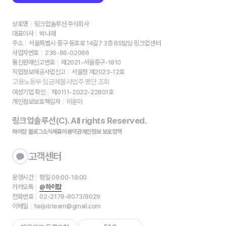
상호명
링크업솔루션 주식회사
대표이사
박나래
주소
서울특별시 중구 동호로 14길7 3층 BS빌딩 링크업센터
사업자번호
236-86-02066
통신판매신고번호
제2021-서울중구-1810
직업정보제공사업신고
서울청 제2023-12호
고용노동부 임금체불사업주 명단 조회
여성기업 확인
제0111-2022-22801호
개인정보보호책임자
이윤미
링크업솔루션(C). All rights Reserved.
하이잡 블로그
소식
제휴
이용약관
개인정보 보호정책
고객센터
운영시간
평일 09:00-18:00
카카오톡
@하이잡
전화번호
02-2178-8073/8029
이메일
haijobteam@gmail.com