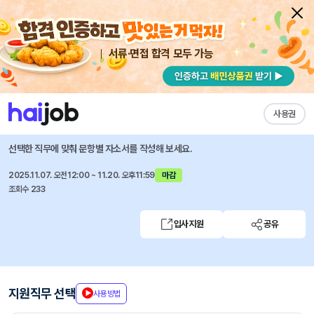
서류·면접 합격 모두 가능
채용공고 자소서
자유항목 자소서
내 작성목록
하나증권
즐겨찾기
사용권
정보보호실 경력직 채용
선택한 직무에 맞춰 문항별 자소서를 작성해 보세요.
2025.11.07. 오전12:00 ~ 11.20. 오후11:59
마감
조회수 233
입사지원
공유
지원직무 선택
사용방법