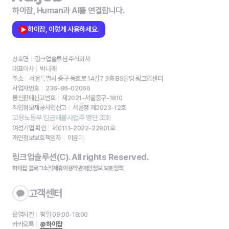
하이잡, Human과 AI를 연결합니다.
하이잡, 이렇게 사용하세요.
상호명
링크업솔루션 주식회사
대표이사
박나래
주소
서울특별시 중구 동호로 14길7 3층 BS빌딩 링크업센터
사업자번호
236-86-02066
통신판매신고번호
제2021-서울중구-1810
직업정보제공사업신고
서울청 제2023-12호
고용노동부 임금체불사업주 명단 조회
여성기업 확인
제0111-2022-22801호
개인정보보호책임자
이윤미
링크업솔루션(C). All rights Reserved.
하이잡 블로그
소식
제휴
이용약관
개인정보 보호정책
고객센터
운영시간
평일 09:00-18:00
카카오톡
@하이잡