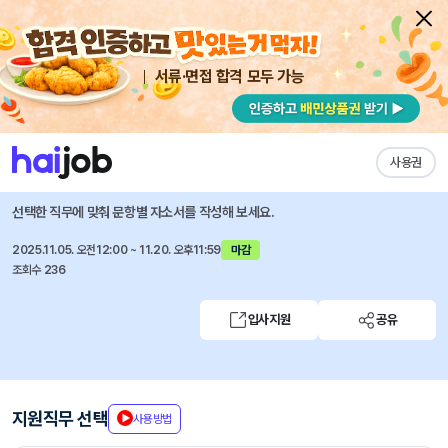
서류·면접 합격 모두 가능
채용공고 자소서
자유항목 자소서
내 작성목록
서울창조경제혁신센터
즐겨찾기
사용권
2025년 제5차 직원 채용공고
선택한 직무에 맞춰 문항별 자소서를 작성해 보세요.
2025.11.05. 오전12:00 ~ 11.20. 오후11:59
마감
조회수 236
입사지원
공유
지원직무 선택
사용방법