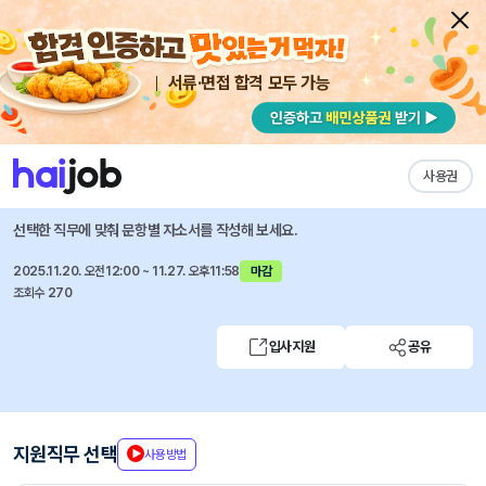
서류·면접 합격 모두 가능
채용공고 자소서
자유항목 자소서
내 작성목록
롯데캐피탈
즐겨찾기
사용권
2025년 11월 롯데캐피탈 경력사원 채용(IT, 정보보호)
선택한 직무에 맞춰 문항별 자소서를 작성해 보세요.
2025.11.20. 오전12:00 ~ 11.27. 오후11:58
마감
조회수 270
입사지원
공유
지원직무 선택
사용방법