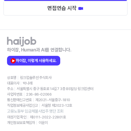
면접연습 시작
하이잡, Human과 AI를 연결합니다.
하이잡, 이렇게 사용하세요.
상호명
링크업솔루션 주식회사
대표이사
박나래
주소
서울특별시 중구 동호로 14길7 3층 BS빌딩 링크업센터
사업자번호
236-86-02066
통신판매신고번호
제2021-서울중구-1810
직업정보제공사업신고
서울청 제2023-12호
고용노동부 임금체불사업주 명단 조회
여성기업 확인
제0111-2022-22801호
개인정보보호책임자
이윤미