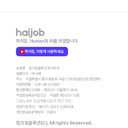
하이잡, Human과 AI를 연결합니다.
하이잡, 이렇게 사용하세요.
상호명
링크업솔루션 주식회사
대표이사
박나래
주소
서울특별시 중구 동호로 14길7 3층 BS빌딩 링크업센터
사업자번호
236-86-02066
통신판매신고번호
제2021-서울중구-1810
직업정보제공사업신고
서울청 제2023-12호
고용노동부 임금체불사업주 명단 조회
여성기업 확인
제0111-2022-22801호
개인정보보호책임자
이윤미
링크업솔루션(C). All rights Reserved.