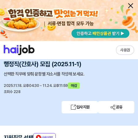
서류·면접 합격 모두 가능
채용공고 자소서
자유항목 자소서
내 작성목록
중앙대학교 광명병원
즐겨찾기
사용권
중앙대학교의료원(광명병원) 물류관리팀 물류공급파트
행정직(간호사) 모집 (2025.11-1)
선택한 직무에 맞춰 문항별 자소서를 작성해 보세요.
2025.11.18. 오후04:30 ~ 11.24. 오후11:59
마감
조회수 228
입사지원
공유
지원직무 선택
사용방법