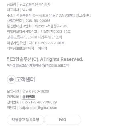
상호명
링크업솔루션 주식회사
대표이사
박나래
주소
서울특별시 중구 동호로 14길7 3층 BS빌딩 링크업센터
사업자번호
236-86-02066
통신판매신고번호
제2021-서울중구-1810
직업정보제공사업신고
서울청 제2023-12호
고용노동부 임금체불사업주 명단 조회
여성기업 확인
제0111-2022-22801호
개인정보보호책임자
이윤미
링크업솔루션(C). All rights Reserved.
하이잡 블로그
소식
제휴
이용약관
개인정보 보호정책
고객센터
운영시간
평일 09:00-18:00
카카오톡
@하이잡
전화번호
02-2178-8073/8029
이메일
haijobteam@gmail.com
채용공고 등록요청
FAQ