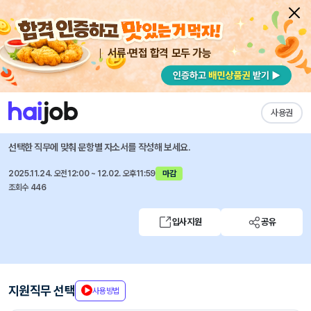
서류·면접 합격 모두 가능
채용공고 자소서
자유항목 자소서
내 작성목록
(주)프로텍
즐겨찾기
사용권
2026년 신입/경력사원 공개채용
선택한 직무에 맞춰 문항별 자소서를 작성해 보세요.
2025.11.24. 오전12:00 ~ 12.02. 오후11:59
마감
조회수 446
입사지원
공유
지원직무 선택
사용방법