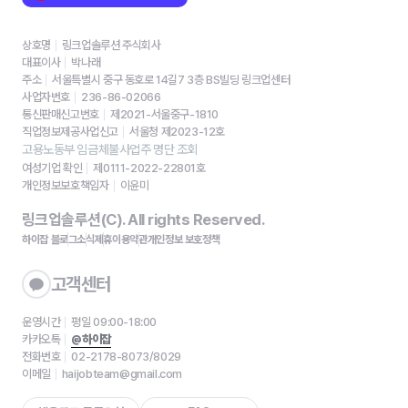
상호명
링크업솔루션 주식회사
대표이사
박나래
주소
서울특별시 중구 동호로 14길7 3층 BS빌딩 링크업센터
사업자번호
236-86-02066
통신판매신고번호
제2021-서울중구-1810
직업정보제공사업신고
서울청 제2023-12호
고용노동부 임금체불사업주 명단 조회
여성기업 확인
제0111-2022-22801호
개인정보보호책임자
이윤미
링크업솔루션(C). All rights Reserved.
하이잡 블로그
소식
제휴
이용약관
개인정보 보호정책
고객센터
운영시간
평일 09:00-18:00
카카오톡
@하이잡
전화번호
02-2178-8073/8029
이메일
haijobteam@gmail.com