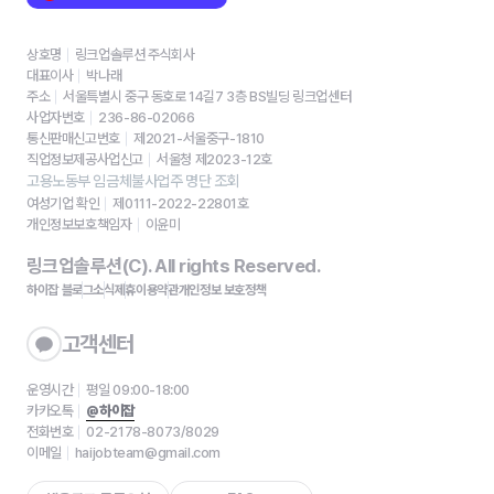
상호명
링크업솔루션 주식회사
대표이사
박나래
주소
서울특별시 중구 동호로 14길7 3층 BS빌딩 링크업센터
사업자번호
236-86-02066
통신판매신고번호
제2021-서울중구-1810
직업정보제공사업신고
서울청 제2023-12호
고용노동부 임금체불사업주 명단 조회
여성기업 확인
제0111-2022-22801호
개인정보보호책임자
이윤미
링크업솔루션(C). All rights Reserved.
하이잡 블로그
소식
제휴
이용약관
개인정보 보호정책
고객센터
운영시간
평일 09:00-18:00
카카오톡
@하이잡
전화번호
02-2178-8073/8029
이메일
haijobteam@gmail.com