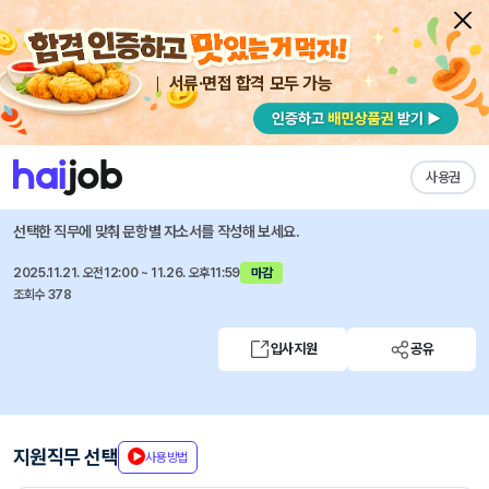
서류·면접 합격 모두 가능
채용공고 자소서
자유항목 자소서
내 작성목록
이노션
즐겨찾기
사용권
아트디렉터 (체험형 인턴)
선택한 직무에 맞춰 문항별 자소서를 작성해 보세요.
2025.11.21. 오전12:00 ~ 11.26. 오후11:59
마감
조회수 378
입사지원
공유
지원직무 선택
사용방법