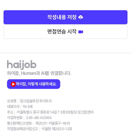
작성내용 저장
면접연습 시작
하이잡, Human과 AI를 연결합니다.
하이잡, 이렇게 사용하세요.
상호명
링크업솔루션 주식회사
대표이사
박나래
주소
서울특별시 중구 동호로 14길7 3층 BS빌딩 링크업센터
사업자번호
236-86-02066
통신판매신고번호
제2021-서울중구-1810
직업정보제공사업신고
서울청 제2023-12호