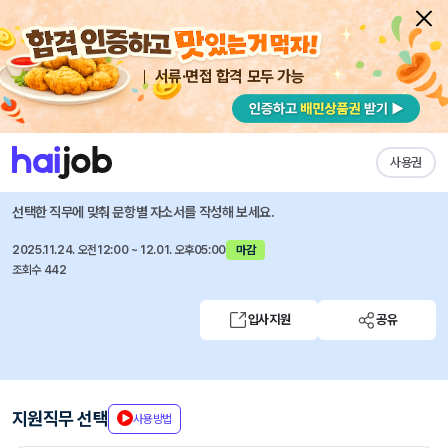
서류·면접 합격 모두 가능
채용공고 자소서
자유항목 자소서
내 작성목록
생거진천문화재단
즐겨찾기
사용권
2025년 제2차 직원 채용
선택한 직무에 맞춰 문항별 자소서를 작성해 보세요.
2025.11.24. 오전12:00 ~ 12.01. 오후05:00
마감
조회수 442
입사지원
공유
지원직무 선택
사용방법