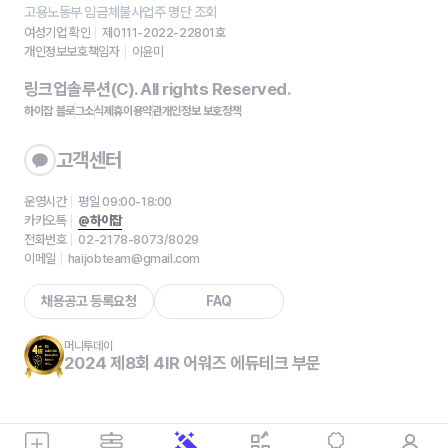
고용노동부 임금체불사업주 명단 조회
여성기업 확인
제0111-2022-22801호
개인정보보호책임자
이윤미
링크업솔루션(C). All rights Reserved.
하이잡 블로그
소식
제휴
이용약관
개인정보 보호정책
고객센터
운영시간
평일 09:00-18:00
카카오톡
@하이잡
전화번호
02-2178-8073/8029
이메일
haijobteam@gmail.com
채용공고 등록요청
FAQ
머니투데이
2024 제8회 4IR 어워즈 에듀테크 부문