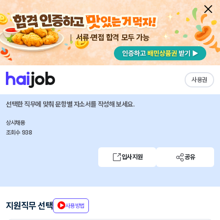
서류·면접 합격 모두 가능
채용공고 자소서
자유항목 자소서
내 작성목록
에이피알
즐겨찾기
사용권
[영업지원] 해외 B2B 디자인 채용연계형 인턴사원 모집
선택한 직무에 맞춰 문항별 자소서를 작성해 보세요.
상시채용
조회수 938
입사지원
공유
지원직무 선택
사용방법