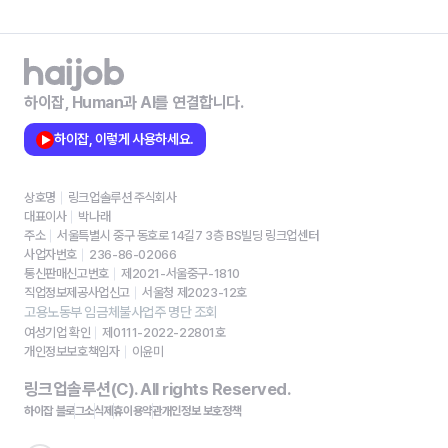
하이잡, Human과 AI를 연결합니다.
하이잡, 이렇게 사용하세요.
상호명
링크업솔루션 주식회사
대표이사
박나래
주소
서울특별시 중구 동호로 14길7 3층 BS빌딩 링크업센터
사업자번호
236-86-02066
통신판매신고번호
제2021-서울중구-1810
직업정보제공사업신고
서울청 제2023-12호
고용노동부 임금체불사업주 명단 조회
여성기업 확인
제0111-2022-22801호
개인정보보호책임자
이윤미
링크업솔루션(C). All rights Reserved.
하이잡 블로그
소식
제휴
이용약관
개인정보 보호정책