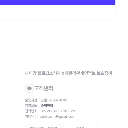
하이잡 블로그
소식
제휴
이용약관
개인정보 보호정책
고객센터
운영시간
평일 09:00-18:00
카카오톡
@하이잡
전화번호
02-2178-8073/8029
이메일
haijobteam@gmail.com