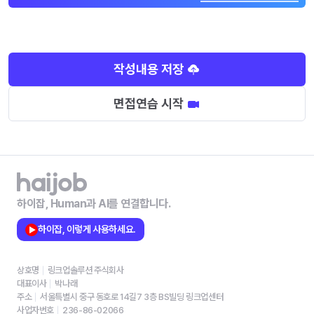
작성내용 저장
면접연습 시작
하이잡, Human과 AI를 연결합니다.
하이잡, 이렇게 사용하세요.
상호명
링크업솔루션 주식회사
대표이사
박나래
주소
서울특별시 중구 동호로 14길7 3층 BS빌딩 링크업센터
사업자번호
236-86-02066