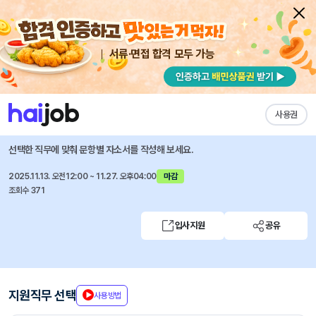
서류·면접 합격 모두 가능
채용공고 자소서
자유항목 자소서
내 작성목록
과학기술인공제회
즐겨찾기
사용권
2026년 신입직원 채용공고
선택한 직무에 맞춰 문항별 자소서를 작성해 보세요.
2025.11.13. 오전12:00 ~ 11.27. 오후04:00
마감
조회수 371
입사지원
공유
지원직무 선택
사용방법