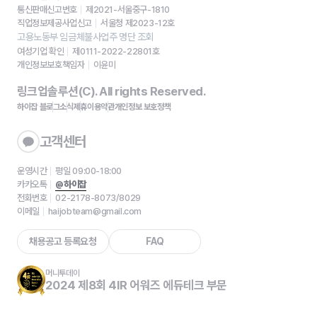
통신판매신고번호
제2021-서울중구-1810
직업정보제공사업신고
서울청 제2023-12호
고용노동부 임금체불사업주 명단 조회
여성기업 확인
제0111-2022-22801호
개인정보보호책임자
이윤미
링크업솔루션(C). All rights Reserved.
하이잡 블로그
소식
제휴
이용약관
개인정보 보호정책
고객센터
운영시간
평일 09:00-18:00
카카오톡
@하이잡
전화번호
02-2178-8073/8029
이메일
haijobteam@gmail.com
채용공고 등록요청
FAQ
머니투데이
2024 제8회 4IR 어워즈 에듀테크 부문