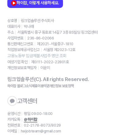
하이잡, 이렇게 사용하세요.
상호명
링크업솔루션 주식회사
대표이사
박나래
주소
서울특별시 중구 동호로 14길7 3층 BS빌딩 링크업센터
사업자번호
236-86-02066
통신판매신고번호
제2021-서울중구-1810
직업정보제공사업신고
서울청 제2023-12호
고용노동부 임금체불사업주 명단 조회
여성기업 확인
제0111-2022-22801호
개인정보보호책임자
이윤미
링크업솔루션(C). All rights Reserved.
하이잡 블로그
소식
제휴
이용약관
개인정보 보호정책
고객센터
운영시간
평일 09:00-18:00
카카오톡
@하이잡
전화번호
02-2178-8073/8029
이메일
haijobteam@gmail.com