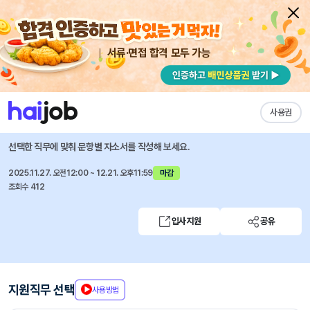
서류·면접 합격 모두 가능
채용공고 자소서
자유항목 자소서
내 작성목록
GC셀
즐겨찾기
사용권
임상 QA 담당자 모집 (경력)
선택한 직무에 맞춰 문항별 자소서를 작성해 보세요.
2025.11.27. 오전12:00 ~ 12.21. 오후11:59
마감
조회수 412
입사지원
공유
지원직무 선택
사용방법