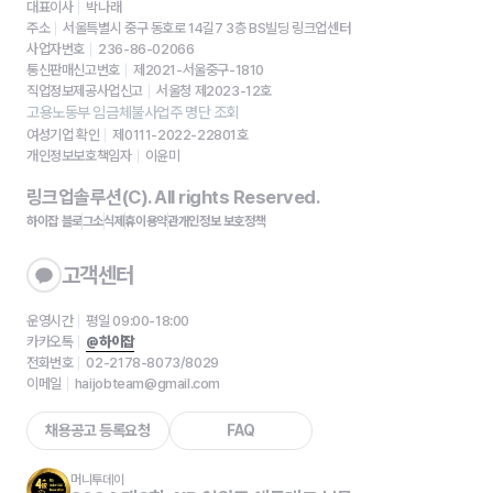
대표이사
박나래
주소
서울특별시 중구 동호로 14길7 3층 BS빌딩 링크업센터
사업자번호
236-86-02066
통신판매신고번호
제2021-서울중구-1810
직업정보제공사업신고
서울청 제2023-12호
고용노동부 임금체불사업주 명단 조회
여성기업 확인
제0111-2022-22801호
개인정보보호책임자
이윤미
링크업솔루션(C). All rights Reserved.
하이잡 블로그
소식
제휴
이용약관
개인정보 보호정책
고객센터
운영시간
평일 09:00-18:00
카카오톡
@하이잡
전화번호
02-2178-8073/8029
이메일
haijobteam@gmail.com
채용공고 등록요청
FAQ
머니투데이