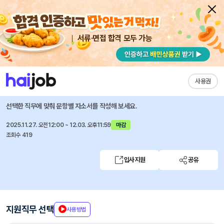
서류·면접 합격 모두 가능
채용공고 자소서
자유항목 자소서
내 작성목록
중앙대학교병원
즐겨찾기
사용권
전산정보팀 행정(계약직) 모집 (2025.11)
선택한 직무에 맞춰 문항별 자소서를 작성해 보세요.
2025.11.27. 오전12:00 ~ 12.03. 오후11:59
마감
조회수 419
입사지원
공유
지원직무 선택
사용방법