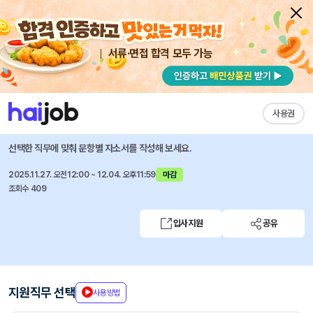
서류·면접 합격 모두 가능
채용공고 자소서
자유항목 자소서
내 작성목록
한국조사협회
즐겨찾기
사용권
채용연계형 리서처 양성 과정
선택한 직무에 맞춰 문항별 자소서를 작성해 보세요.
2025.11.27. 오전12:00 ~ 12.04. 오후11:59
마감
조회수 409
입사지원
공유
지원직무 선택
사용방법