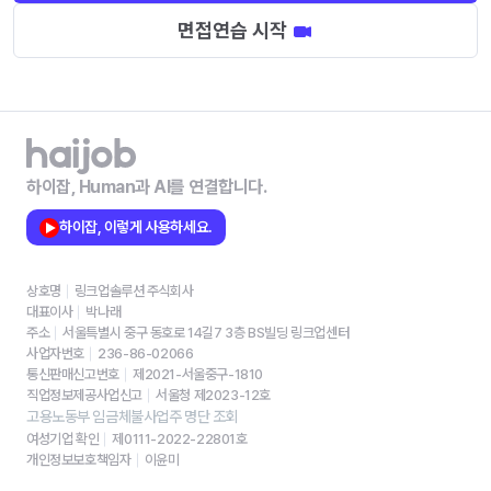
면접연습 시작
하이잡, Human과 AI를 연결합니다.
하이잡, 이렇게 사용하세요.
상호명
링크업솔루션 주식회사
대표이사
박나래
주소
서울특별시 중구 동호로 14길7 3층 BS빌딩 링크업센터
사업자번호
236-86-02066
통신판매신고번호
제2021-서울중구-1810
직업정보제공사업신고
서울청 제2023-12호
고용노동부 임금체불사업주 명단 조회
여성기업 확인
제0111-2022-22801호
개인정보보호책임자
이윤미