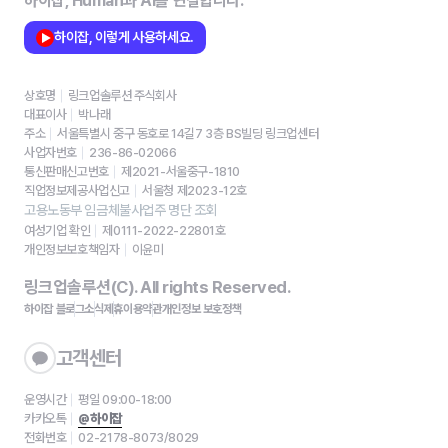
하이잡, Human과 AI를 연결합니다.
하이잡, 이렇게 사용하세요.
상호명
링크업솔루션 주식회사
대표이사
박나래
주소
서울특별시 중구 동호로 14길7 3층 BS빌딩 링크업센터
사업자번호
236-86-02066
통신판매신고번호
제2021-서울중구-1810
직업정보제공사업신고
서울청 제2023-12호
고용노동부 임금체불사업주 명단 조회
여성기업 확인
제0111-2022-22801호
개인정보보호책임자
이윤미
링크업솔루션(C). All rights Reserved.
하이잡 블로그
소식
제휴
이용약관
개인정보 보호정책
고객센터
운영시간
평일 09:00-18:00
카카오톡
@하이잡
전화번호
02-2178-8073/8029