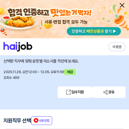
서류·면접 합격 모두 가능
채용공고 자소서
자유항목 자소서
내 작성목록
연세대학교 의료원
즐겨찾기
사용권
2026년도 세브란스병원(신촌) 신규간호사 모집
선택한 직무에 맞춰 문항별 자소서를 작성해 보세요.
2025.11.26. 오전12:00 ~ 12.05. 오후11:59
마감
조회수 499
입사지원
공유
지원직무 선택
사용방법