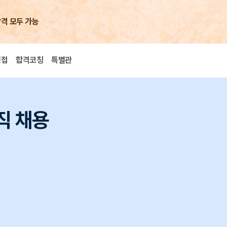
합격 모두 가능
면접
합격코칭
특별관
직 채용