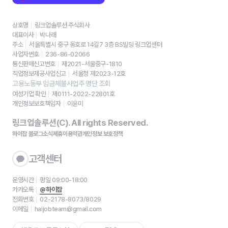
상호명
링크업솔루션 주식회사
대표이사
박나래
주소
서울특별시 중구 동호로 14길7 3층 BS빌딩 링크업센터
사업자번호
236-86-02066
통신판매신고번호
제2021-서울중구-1810
직업정보제공사업신고
서울청 제2023-12호
고용노동부 임금체불사업주 명단 조회
여성기업 확인
제0111-2022-22801호
개인정보보호책임자
이윤미
링크업솔루션(C). All rights Reserved.
하이잡 블로그
소식
제휴
이용약관
개인정보 보호정책
고객센터
운영시간
평일 09:00-18:00
카카오톡
@하이잡
전화번호
02-2178-8073/8029
이메일
haijobteam@gmail.com