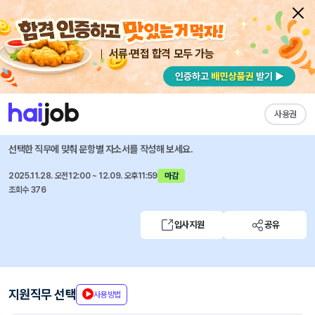
서류·면접 합격 모두 가능
채용공고 자소서
자유항목 자소서
내 작성목록
삼영무역(주)
즐겨찾기
사용권
신입사원 모집(경영관리/IT운영)
선택한 직무에 맞춰 문항별 자소서를 작성해 보세요.
2025.11.28. 오전12:00 ~ 12.09. 오후11:59
마감
조회수 376
입사지원
공유
지원직무 선택
사용방법