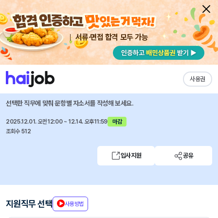
서류·면접 합격 모두 가능
채용공고 자소서
자유항목 자소서
내 작성목록
한미그룹
즐겨찾기
사용권
[한미그룹] 2025년 12월 수시채용 [각 부문별]
선택한 직무에 맞춰 문항별 자소서를 작성해 보세요.
2025.12.01. 오전12:00 ~ 12.14. 오후11:59
마감
조회수 512
입사지원
공유
지원직무 선택
사용방법