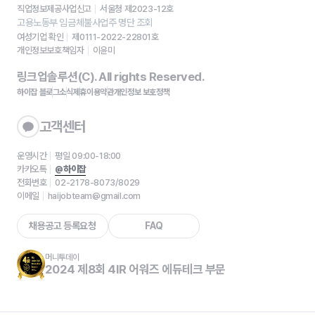
직업정보제공사업신고
서울청 제2023-12호
고용노동부 임금체불사업주 명단 조회
여성기업 확인
제0111-2022-22801호
개인정보보호책임자
이윤미
링크업솔루션(C). All rights Reserved.
하이잡 블로그
소식
제휴
이용약관
개인정보 보호정책
고객센터
운영시간
평일 09:00-18:00
카카오톡
@하이잡
전화번호
02-2178-8073/8029
이메일
haijobteam@gmail.com
채용공고 등록요청
FAQ
머니투데이
2024 제8회 4IR 어워즈 에듀테크 부문