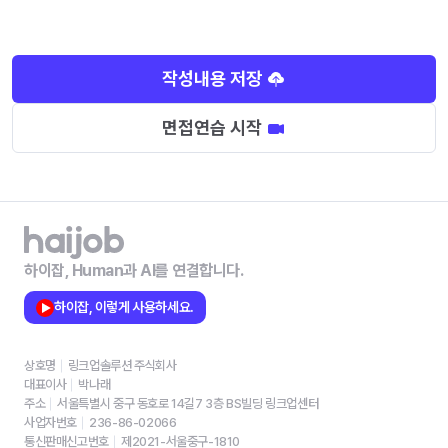
작성내용 저장
면접연습 시작
하이잡, Human과 AI를 연결합니다.
하이잡, 이렇게 사용하세요.
상호명
링크업솔루션 주식회사
대표이사
박나래
주소
서울특별시 중구 동호로 14길7 3층 BS빌딩 링크업센터
사업자번호
236-86-02066
통신판매신고번호
제2021-서울중구-1810