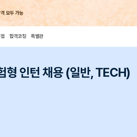
합격 모두 가능
면접
합격코칭
특별관
형 인턴 채용 (일반, TECH)