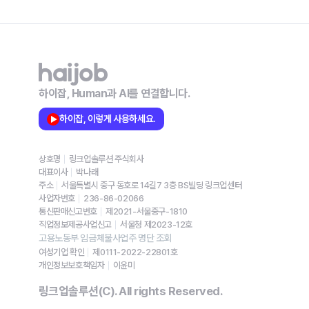
하이잡, Human과 AI를 연결합니다.
하이잡, 이렇게 사용하세요.
상호명
링크업솔루션 주식회사
대표이사
박나래
주소
서울특별시 중구 동호로 14길7 3층 BS빌딩 링크업센터
사업자번호
236-86-02066
통신판매신고번호
제2021-서울중구-1810
직업정보제공사업신고
서울청 제2023-12호
고용노동부 임금체불사업주 명단 조회
여성기업 확인
제0111-2022-22801호
개인정보보호책임자
이윤미
링크업솔루션(C). All rights Reserved.