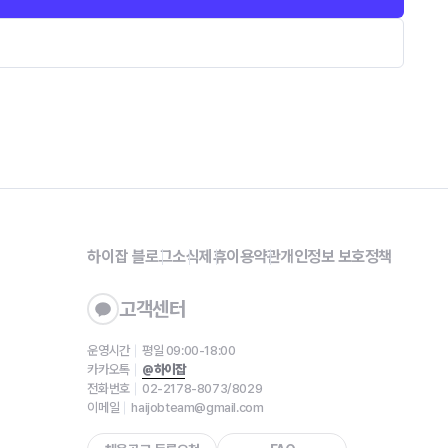
하이잡 블로그
소식
제휴
이용약관
개인정보 보호정책
고객센터
운영시간
평일 09:00-18:00
카카오톡
@하이잡
전화번호
02-2178-8073/8029
이메일
haijobteam@gmail.com