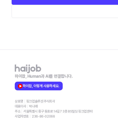
하이잡, Human과 AI를 연결합니다.
하이잡, 이렇게 사용하세요.
상호명
링크업솔루션 주식회사
대표이사
박나래
주소
서울특별시 중구 동호로 14길7 3층 BS빌딩 링크업센터
사업자번호
236-86-02066