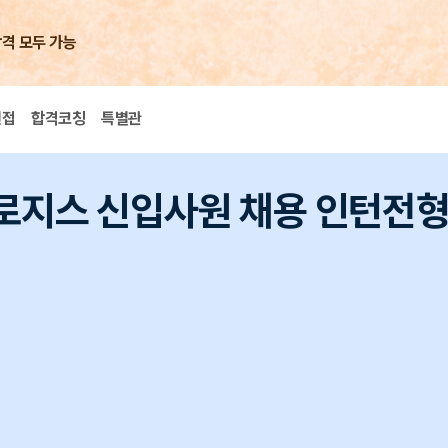
합격 모두 가능
면접
합격코칭
특별관
벌로지스 신입사원 채용 인턴전