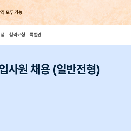
합격 모두 가능
면접
합격코칭
특별관
신입사원 채용 (일반전형)