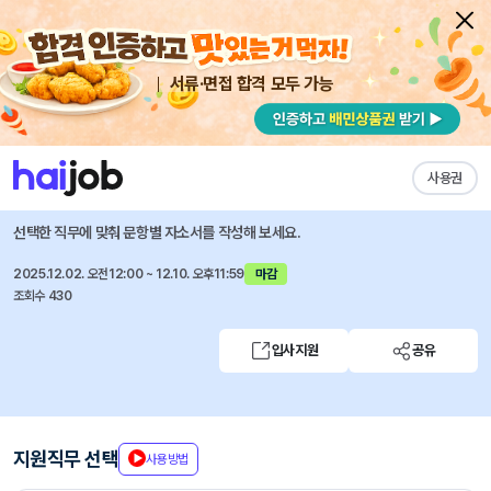
서류·면접 합격 모두 가능
채용공고 자소서
자유항목 자소서
내 작성목록
녹십자웰빙
즐겨찾기
사용권
[GC녹십자그룹] QC(신입)
선택한 직무에 맞춰 문항별 자소서를 작성해 보세요.
2025.12.02. 오전12:00 ~ 12.10. 오후11:59
마감
조회수 430
입사지원
공유
지원직무 선택
사용방법