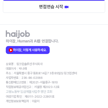
면접연습 시작
하이잡, Human과 AI를 연결합니다.
하이잡, 이렇게 사용하세요.
상호명
링크업솔루션 주식회사
대표이사
박나래
주소
서울특별시 중구 동호로 14길7 3층 BS빌딩 링크업센터
사업자번호
236-86-02066
통신판매신고번호
제2021-서울중구-1810
직업정보제공사업신고
서울청 제2023-12호
고용노동부 임금체불사업주 명단 조회
여성기업 확인
제0111-2022-22801호
개인정보보호책임자
이윤미