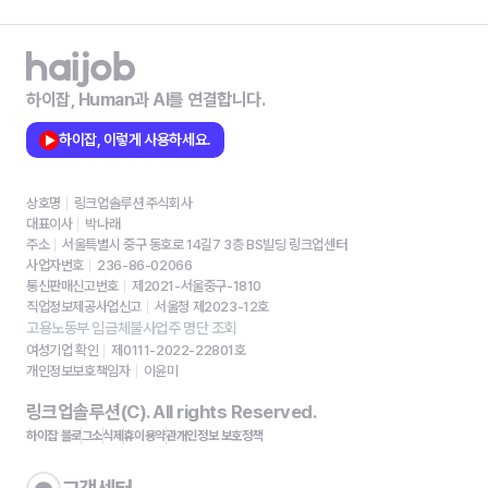
하이잡, Human과 AI를 연결합니다.
하이잡, 이렇게 사용하세요.
상호명
링크업솔루션 주식회사
대표이사
박나래
주소
서울특별시 중구 동호로 14길7 3층 BS빌딩 링크업센터
사업자번호
236-86-02066
통신판매신고번호
제2021-서울중구-1810
직업정보제공사업신고
서울청 제2023-12호
고용노동부 임금체불사업주 명단 조회
여성기업 확인
제0111-2022-22801호
개인정보보호책임자
이윤미
링크업솔루션(C). All rights Reserved.
하이잡 블로그
소식
제휴
이용약관
개인정보 보호정책