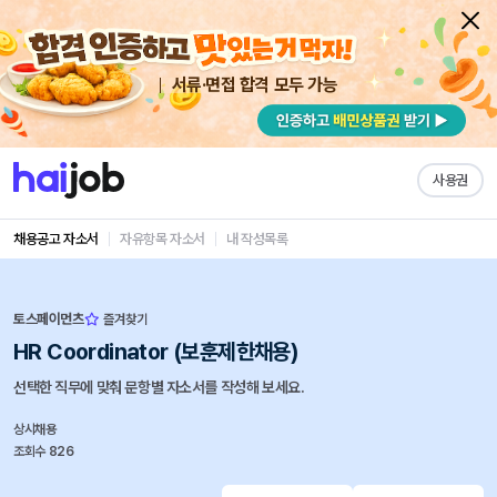
서류·면접 합격 모두 가능
사용권
채용공고 자소서
자유항목 자소서
내 작성목록
토스페이먼츠
즐겨찾기
HR Coordinator (보훈제한채용)
선택한 직무에 맞춰 문항별 자소서를 작성해 보세요.
상시채용
조회수 826