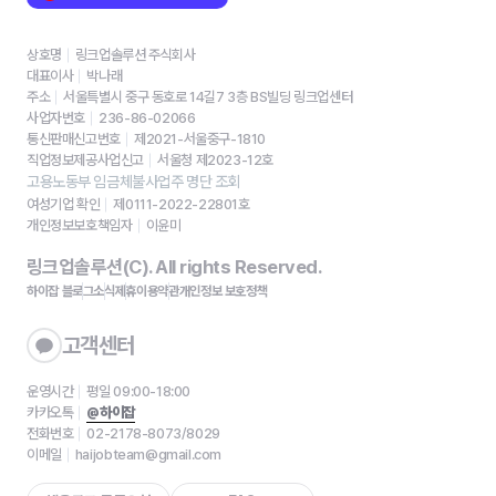
상호명
링크업솔루션 주식회사
대표이사
박나래
주소
서울특별시 중구 동호로 14길7 3층 BS빌딩 링크업센터
사업자번호
236-86-02066
통신판매신고번호
제2021-서울중구-1810
직업정보제공사업신고
서울청 제2023-12호
고용노동부 임금체불사업주 명단 조회
여성기업 확인
제0111-2022-22801호
개인정보보호책임자
이윤미
링크업솔루션(C). All rights Reserved.
하이잡 블로그
소식
제휴
이용약관
개인정보 보호정책
고객센터
운영시간
평일 09:00-18:00
카카오톡
@하이잡
전화번호
02-2178-8073/8029
이메일
haijobteam@gmail.com