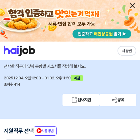
서류·면접 합격 모두 가능
채용공고 자소서
자유항목 자소서
내 작성목록
후쏘코리아(주)
즐겨찾기
사용권
[후쏘코리아㈜] 폼질관리 신입 채용
선택한 직무에 맞춰 문항별 자소서를 작성해 보세요.
2025.12.04. 오전12:00 ~ 01.02. 오후11:59
마감
조회수 414
입사지원
공유
지원직무 선택
사용방법