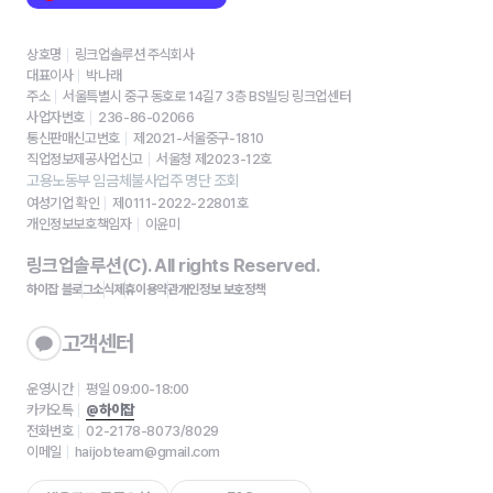
상호명
링크업솔루션 주식회사
대표이사
박나래
주소
서울특별시 중구 동호로 14길7 3층 BS빌딩 링크업센터
사업자번호
236-86-02066
통신판매신고번호
제2021-서울중구-1810
직업정보제공사업신고
서울청 제2023-12호
고용노동부 임금체불사업주 명단 조회
여성기업 확인
제0111-2022-22801호
개인정보보호책임자
이윤미
링크업솔루션(C). All rights Reserved.
하이잡 블로그
소식
제휴
이용약관
개인정보 보호정책
고객센터
운영시간
평일 09:00-18:00
카카오톡
@하이잡
전화번호
02-2178-8073/8029
이메일
haijobteam@gmail.com