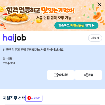
서류·면접 합격 모두 가능
채용공고 자소서
자유항목 자소서
내 작성목록
토스플레이스
즐겨찾기
사용권
HR Coordinator
선택한 직무에 맞춰 문항별 자소서를 작성해 보세요.
상시채용
조회수 361
입사지원
공유
지원직무 선택
사용방법