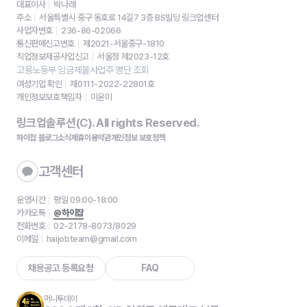
대표이사
박나래
주소
서울특별시 중구 동호로 14길7 3층 BS빌딩 링크업센터
사업자번호
236-86-02066
통신판매신고번호
제2021-서울중구-1810
직업정보제공사업신고
서울청 제2023-12호
고용노동부 임금체불사업주 명단 조회
여성기업 확인
제0111-2022-22801호
개인정보보호책임자
이윤미
링크업솔루션(C). All rights Reserved.
하이잡 블로그
소식
제휴
이용약관
개인정보 보호정책
고객센터
운영시간
평일 09:00-18:00
카카오톡
@하이잡
전화번호
02-2178-8073/8029
이메일
haijobteam@gmail.com
채용공고 등록요청
FAQ
머니투데이