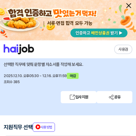
서류·면접 합격 모두 가능
채용공고 자소서
자유항목 자소서
내 작성목록
중앙대학교 광명병원
즐겨찾기
사용권
(광명병원) 영양관리팀 영양사 (계약직) 모집 (2025.12)
선택한 직무에 맞춰 문항별 자소서를 작성해 보세요.
2025.12.10. 오후05:30 ~ 12.16. 오후11:59
마감
조회수 385
입사지원
공유
지원직무 선택
사용방법