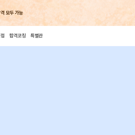
합격 모두 가능
면접
합격코칭
특별관