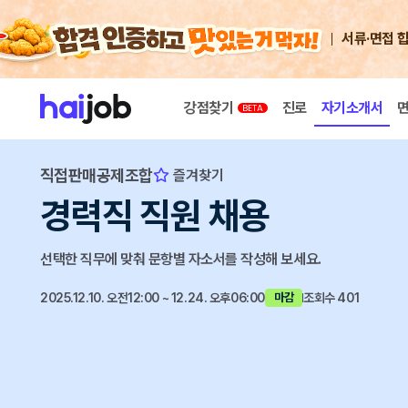
서류·면접 
강점찾기
진로
자기소개서
직접판매공제조합
즐겨찾기
경력직 직원 채용
선택한 직무에 맞춰 문항별 자소서를 작성해 보세요.
2025.12.10. 오전12:00 ~ 12.24. 오후06:00
조회수 401
마감