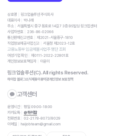
상호명
링크업솔루션 주식회사
대표이사
박나래
주소
서울특별시 중구 동호로 14길7 3층 BS빌딩 링크업센터
사업자번호
236-86-02066
통신판매신고번호
제2021-서울중구-1810
직업정보제공사업신고
서울청 제2023-12호
고용노동부 임금체불사업주 명단 조회
여성기업 확인
제0111-2022-22801호
개인정보보호책임자
이윤미
링크업솔루션(C). All rights Reserved.
하이잡 블로그
소식
제휴
이용약관
개인정보 보호정책
고객센터
운영시간
평일 09:00-18:00
카카오톡
@하이잡
전화번호
02-2178-8073/8029
이메일
haijobteam@gmail.com