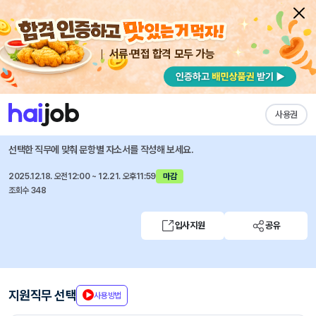
서류·면접 합격 모두 가능
채용공고 자소서
자유항목 자소서
내 작성목록
하나증권
즐겨찾기
사용권
투자금융2실 경력직 채용
선택한 직무에 맞춰 문항별 자소서를 작성해 보세요.
2025.12.18. 오전12:00 ~ 12.21. 오후11:59
마감
조회수 348
입사지원
공유
지원직무 선택
사용방법