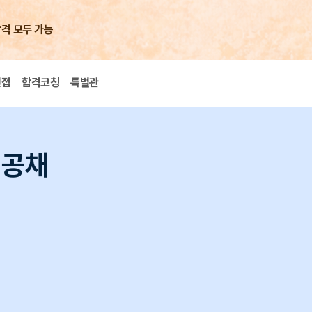
합격 모두 가능
면접
합격코칭
특별관
 공채