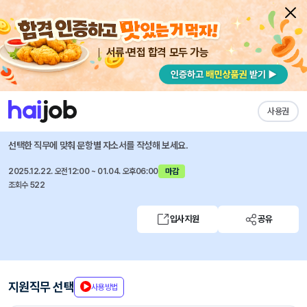
서류·면접 합격 모두 가능
채용공고 자소서
자유항목 자소서
내 작성목록
방위산업공제조합
즐겨찾기
사용권
방위산업공제조합 직원 채용 공고
선택한 직무에 맞춰 문항별 자소서를 작성해 보세요.
2025.12.22. 오전12:00 ~ 01.04. 오후06:00
마감
조회수 522
입사지원
공유
지원직무 선택
사용방법