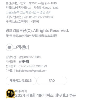
통신판매신고번호
제2021-서울중구-1810
직업정보제공사업신고
서울청 제2023-12호
고용노동부 임금체불사업주 명단 조회
여성기업 확인
제0111-2022-22801호
개인정보보호책임자
이윤미
링크업솔루션(C). All rights Reserved.
하이잡 블로그
소식
제휴
이용약관
개인정보 보호정책
고객센터
운영시간
평일 09:00-18:00
카카오톡
@하이잡
전화번호
02-2178-8073/8029
이메일
haijobteam@gmail.com
채용공고 등록요청
FAQ
머니투데이
2024 제8회 4IR 어워즈 에듀테크 부문