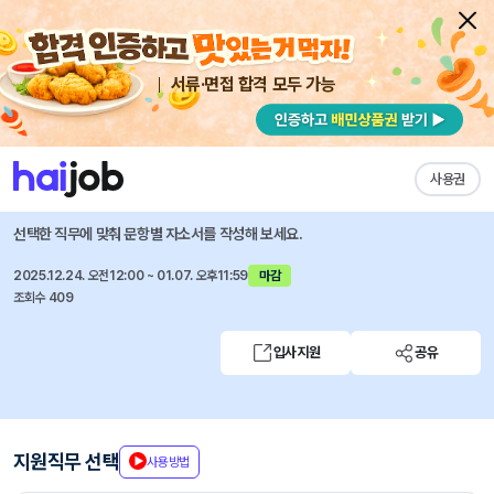
서류·면접 합격 모두 가능
채용공고 자소서
자유항목 자소서
내 작성목록
세스코
즐겨찾기
사용권
기구개발 및 설계
선택한 직무에 맞춰 문항별 자소서를 작성해 보세요.
2025.12.24. 오전12:00 ~ 01.07. 오후11:59
마감
조회수 409
입사지원
공유
지원직무 선택
사용방법