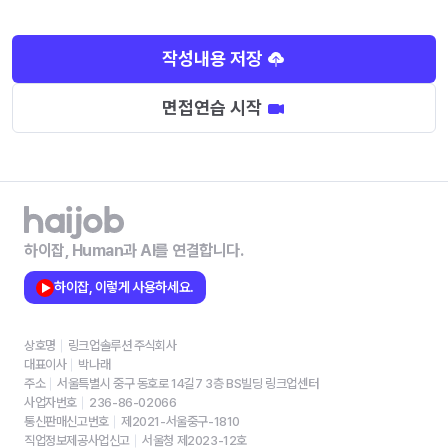
작성내용 저장
면접연습 시작
하이잡, Human과 AI를 연결합니다.
하이잡, 이렇게 사용하세요.
상호명
링크업솔루션 주식회사
대표이사
박나래
주소
서울특별시 중구 동호로 14길7 3층 BS빌딩 링크업센터
사업자번호
236-86-02066
통신판매신고번호
제2021-서울중구-1810
직업정보제공사업신고
서울청 제2023-12호