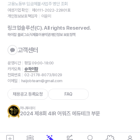
고용노동부 임금체불사업주 명단 조회
여성기업 확인
제0111-2022-22801호
개인정보보호책임자
이윤미
링크업솔루션(C). All rights Reserved.
하이잡 블로그
소식
제휴
이용약관
개인정보 보호정책
고객센터
운영시간
평일 09:00-18:00
카카오톡
@하이잡
전화번호
02-2178-8073/8029
이메일
haijobteam@gmail.com
채용공고 등록요청
FAQ
머니투데이
2024 제8회 4IR 어워즈 에듀테크 부문