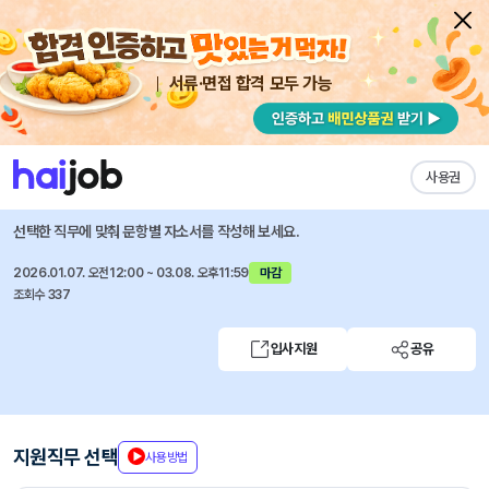
서류·면접 합격 모두 가능
채용공고 자소서
자유항목 자소서
내 작성목록
GC셀
즐겨찾기
사용권
[녹십자그룹] GC셀 검체 관리 서비스 매니저 채용(분당)
선택한 직무에 맞춰 문항별 자소서를 작성해 보세요.
2026.01.07. 오전12:00 ~ 03.08. 오후11:59
마감
조회수 337
입사지원
공유
지원직무 선택
사용방법