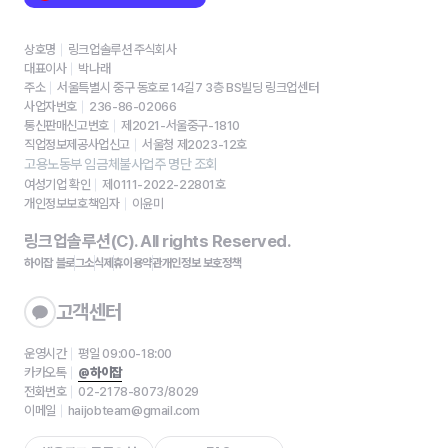
상호명
링크업솔루션 주식회사
대표이사
박나래
주소
서울특별시 중구 동호로 14길7 3층 BS빌딩 링크업센터
사업자번호
236-86-02066
통신판매신고번호
제2021-서울중구-1810
직업정보제공사업신고
서울청 제2023-12호
고용노동부 임금체불사업주 명단 조회
여성기업 확인
제0111-2022-22801호
개인정보보호책임자
이윤미
링크업솔루션(C). All rights Reserved.
하이잡 블로그
소식
제휴
이용약관
개인정보 보호정책
고객센터
운영시간
평일 09:00-18:00
카카오톡
@하이잡
전화번호
02-2178-8073/8029
이메일
haijobteam@gmail.com