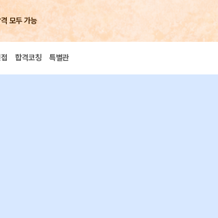
합격 모두 가능
면접
합격코칭
특별관