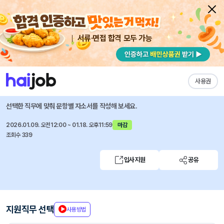
서류·면접 합격 모두 가능
채용공고 자소서
자유항목 자소서
내 작성목록
IM증권
즐겨찾기
사용권
iM증권 각 부문별 신입, 경력직 채용
선택한 직무에 맞춰 문항별 자소서를 작성해 보세요.
2026.01.09. 오전12:00 ~ 01.18. 오후11:59
마감
조회수 339
입사지원
공유
지원직무 선택
사용방법