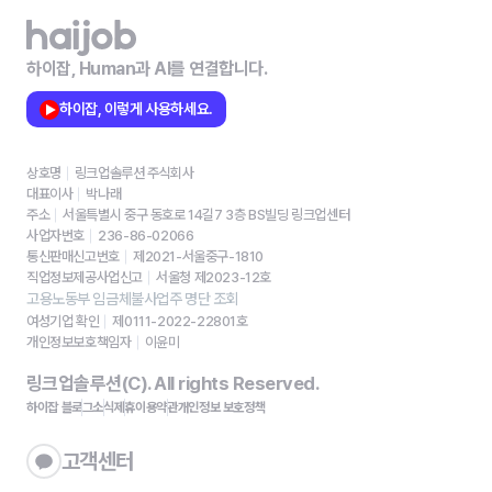
하이잡, Human과 AI를 연결합니다.
하이잡, 이렇게 사용하세요.
상호명
링크업솔루션 주식회사
대표이사
박나래
주소
서울특별시 중구 동호로 14길7 3층 BS빌딩 링크업센터
사업자번호
236-86-02066
통신판매신고번호
제2021-서울중구-1810
직업정보제공사업신고
서울청 제2023-12호
고용노동부 임금체불사업주 명단 조회
여성기업 확인
제0111-2022-22801호
개인정보보호책임자
이윤미
링크업솔루션(C). All rights Reserved.
하이잡 블로그
소식
제휴
이용약관
개인정보 보호정책
고객센터