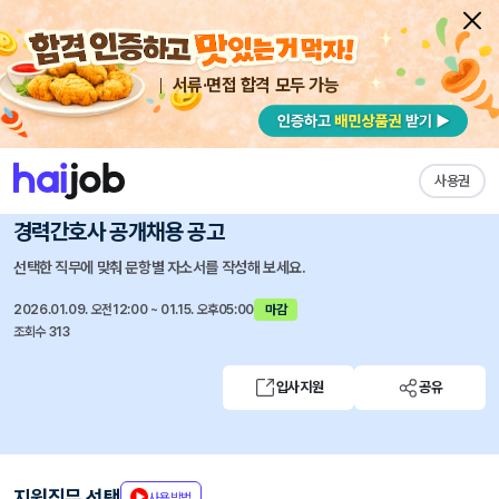
서류·면접 합격 모두 가능
채용공고 자소서
자유항목 자소서
내 작성목록
이화여자대학교 의료원
즐겨찾기
사용권
[이화의료원] 2026년 서울병원 간호부 정규직
경력간호사 공개채용 공고
선택한 직무에 맞춰 문항별 자소서를 작성해 보세요.
2026.01.09. 오전12:00 ~ 01.15. 오후05:00
마감
조회수 313
입사지원
공유
지원직무 선택
사용방법