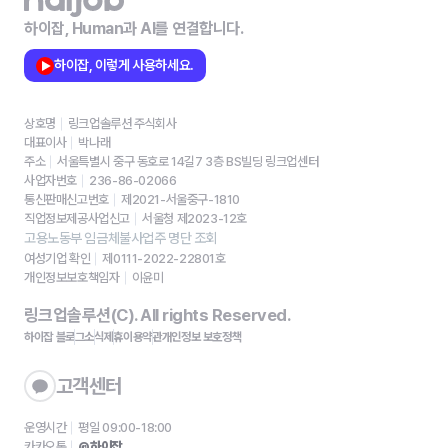
하이잡, Human과 AI를 연결합니다.
하이잡, 이렇게 사용하세요.
상호명
링크업솔루션 주식회사
대표이사
박나래
주소
서울특별시 중구 동호로 14길7 3층 BS빌딩 링크업센터
사업자번호
236-86-02066
통신판매신고번호
제2021-서울중구-1810
직업정보제공사업신고
서울청 제2023-12호
고용노동부 임금체불사업주 명단 조회
여성기업 확인
제0111-2022-22801호
개인정보보호책임자
이윤미
링크업솔루션(C). All rights Reserved.
하이잡 블로그
소식
제휴
이용약관
개인정보 보호정책
고객센터
운영시간
평일 09:00-18:00
카카오톡
@하이잡