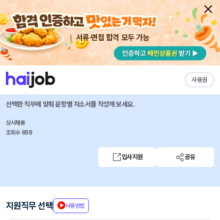
서류·면접 합격 모두 가능
채용공고 자소서
자유항목 자소서
내 작성목록
토스플레이스
즐겨찾기
사용권
Frontend Developer Assistant
선택한 직무에 맞춰 문항별 자소서를 작성해 보세요.
상시채용
조회수 659
입사지원
공유
지원직무 선택
사용방법