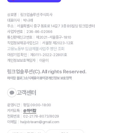
상호명
링크업솔루션 주식회사
대표이사
박나래
주소
서울특별시 중구 동호로 14길7 3층 BS빌딩 링크업센터
사업자번호
236-86-02066
통신판매신고번호
제2021-서울중구-1810
직업정보제공사업신고
서울청 제2023-12호
고용노동부 임금체불사업주 명단 조회
여성기업 확인
제0111-2022-22801호
개인정보보호책임자
이윤미
링크업솔루션(C). All rights Reserved.
하이잡 블로그
소식
제휴
이용약관
개인정보 보호정책
고객센터
운영시간
평일 09:00-18:00
카카오톡
@하이잡
전화번호
02-2178-8073/8029
이메일
haijobteam@gmail.com