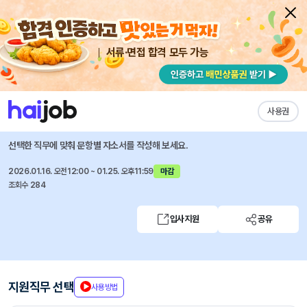
서류·면접 합격 모두 가능
채용공고 자소서
자유항목 자소서
내 작성목록
GC셀
즐겨찾기
사용권
세포치료제 품질관리 담당자 모집 (신입)
선택한 직무에 맞춰 문항별 자소서를 작성해 보세요.
2026.01.16. 오전12:00 ~ 01.25. 오후11:59
마감
조회수 284
입사지원
공유
지원직무 선택
사용방법