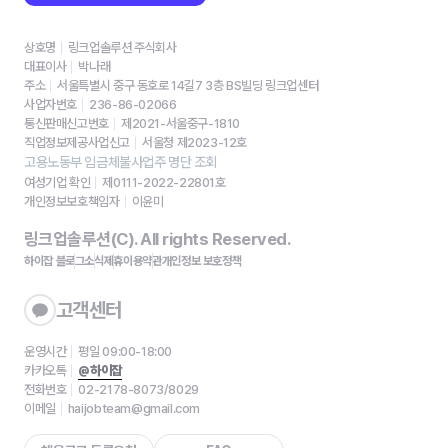
상호명
링크업솔루션 주식회사
대표이사
박나래
주소
서울특별시 중구 동호로 14길7 3층 BS빌딩 링크업센터
사업자번호
236-86-02066
통신판매신고번호
제2021-서울중구-1810
직업정보제공사업신고
서울청 제2023-12호
고용노동부 임금체불사업주 명단 조회
여성기업 확인
제0111-2022-22801호
개인정보보호책임자
이윤미
링크업솔루션(C). All rights Reserved.
하이잡 블로그
소식
제휴
이용약관
개인정보 보호정책
고객센터
운영시간
평일 09:00-18:00
카카오톡
@하이잡
전화번호
02-2178-8073/8029
이메일
haijobteam@gmail.com