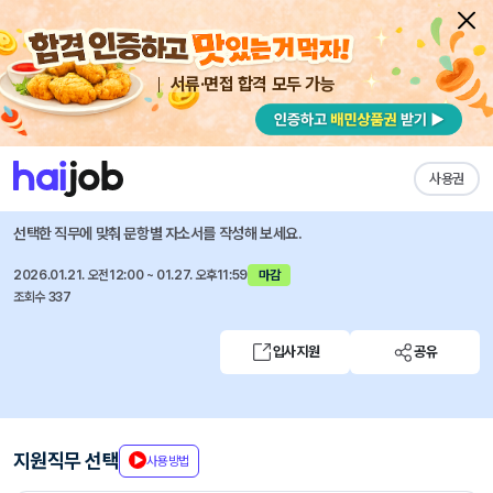
서류·면접 합격 모두 가능
채용공고 자소서
자유항목 자소서
내 작성목록
성균관대학교
즐겨찾기
사용권
홍보팀 촉탁직원 채용
선택한 직무에 맞춰 문항별 자소서를 작성해 보세요.
2026.01.21. 오전12:00 ~ 01.27. 오후11:59
마감
조회수 337
입사지원
공유
지원직무 선택
사용방법