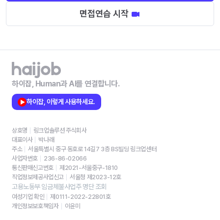
면접연습 시작
하이잡, Human과 AI를 연결합니다.
하이잡, 이렇게 사용하세요.
상호명
링크업솔루션 주식회사
대표이사
박나래
주소
서울특별시 중구 동호로 14길7 3층 BS빌딩 링크업센터
사업자번호
236-86-02066
통신판매신고번호
제2021-서울중구-1810
직업정보제공사업신고
서울청 제2023-12호
고용노동부 임금체불사업주 명단 조회
여성기업 확인
제0111-2022-22801호
개인정보보호책임자
이윤미