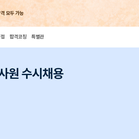
합격 모두 가능
면접
합격코칭
특별관
력사원 수시채용